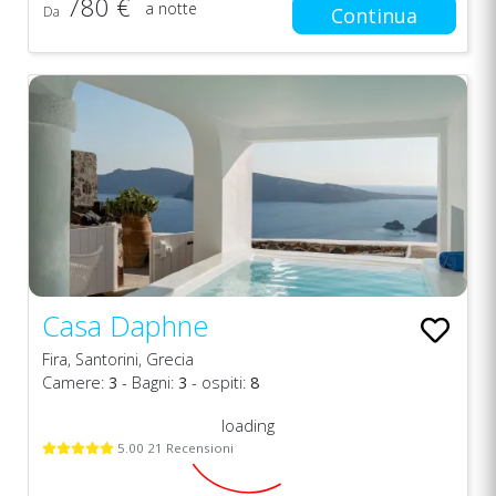
780 €
a notte
Da
Continua
Casa Daphne
Fira, Santorini, Grecia
Camere:
3
- Bagni:
3
- ospiti:
8
loading
5.00 21 Recensioni