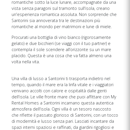
romantiche sotto la luce lunare, accompagnate da una
vista senza paragoni sul tramonto sull'isola, creano
un'esperienza romantica assoluta. Non sorprende che
Santorini sia annoverata tra le destinazioni più
romantiche al mondo per matrimoni e lune di miele.
Procurati una bottiglia di vino bianco (rigorosamente
gelato) e due bicchieri (se viaggi con il tuo partner) e
contempla il sole scendere all’orizzonte su un mare
placido. Questa è una cosa che va fatta almeno una
volta nella vita.
Una villa di lusso a Santorini ti trasporta indietro nel
tempo, quando il mare era la linfa vitale e i viaggiatori
venivano accolti con calore e ospitalità dalle genti
dell'isola. Le ville fronte mare che puoi affittare con My
Rental Homes a Santorini incarnano questa autentica
atmosfera dell'isola. Ogni villa è un tesoro nascosto
che riflette il passato glorioso di Santorini, con un tocco
di modernità e lusso senza pari. Lasciati incantare da
spazi interni spaziosi e raffinati, da giardini rigogliosi e