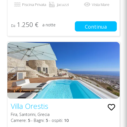
Piscina Privata
Jacuzzi
Vista Mare
1.250 €
a notte
Da
Continua
Villa Orestis
Fira, Santorini, Grecia
Camere:
5
- Bagni:
5
- ospiti:
10