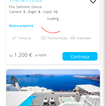
Fira, Santorini, Grecia
Camere:
5
- Bagni:
4
- ospiti:
10
loading
Nuova proprietà
Terrazza
Piscina Privata
Vista Mare
1.200 €
a notte
Da
Continua