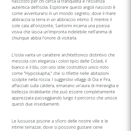
nascosto per chi cerca la tranquillità e l'essenza
autentica dell'isola. Esplorare questi angoli nascosti è
come avventurarsi in un mondo segreto, dove il mare
abbraccia la terra in un abbraccio intimo. E mentre il
sole cala all'orizzonte, Santorini incarna una poesia
visiva che lascia un'impronta indelebile nell'anima di
chiunque abbia l'onore di visitarla.
L'isola vanta un carattere architettonico distintivo che
mescola con eleganza i colori tipici delle Cicladi, il
bianco e il blu, con uno stile costruttivo unico noto
come "Hyposkapha," che si riflette nelle abitazioni
scolpite nella roccia. I suggestivi villaggi di Oia e Fira,
affacciati sulla caldera, emanano un'aura di meraviglia e
bellezza strabiliante che può essere completamente
apprezzata passeggiando lungo il percorso che unisce
questi due insediamenti.
Le lussuose piscine a sfioro delle nostre ville e le
intime terrazze, dove si possono gustare cene