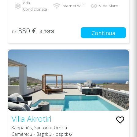
Aria
Internet Wi Fi
Vista Mare
Condizionata
880 €
a notte
Da
Continua
Villa Akrotiri
Kappariés, Santorini, Grecia
Camere:
3
- Bagni:
3
- ospiti:
6