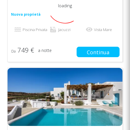
loading
Nuova proprietà
Piscina Privata
Jacuzzi
Vista Mare
749 €
a notte
Da
Continua