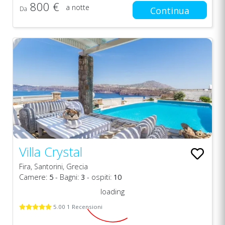
800 €
a notte
Da
Continua
Villa Crystal
Fira, Santorini, Grecia
Camere:
5
- Bagni:
3
- ospiti:
10
loading
5.00 1 Recensioni