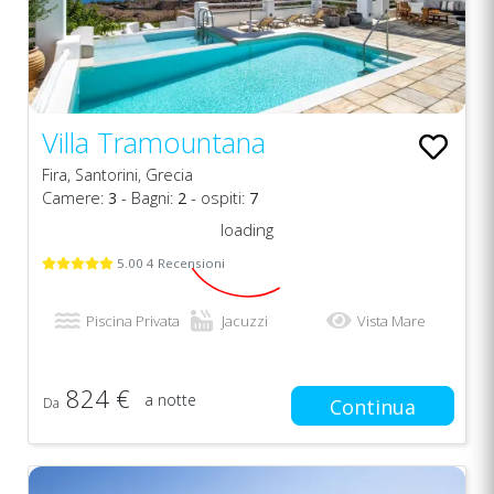
Villa Tramountana
Fira, Santorini, Grecia
Camere:
3
- Bagni:
2
- ospiti:
7
loading
5.00 4 Recensioni
Piscina Privata
Jacuzzi
Vista Mare
824 €
a notte
Da
Continua