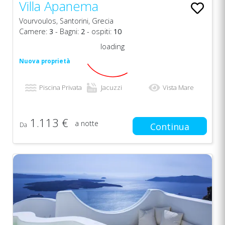
Villa Apanema
Vourvoulos, Santorini, Grecia
Camere:
3
- Bagni:
2
- ospiti:
10
loading
Nuova proprietà
Piscina Privata
Jacuzzi
Vista Mare
1.113 €
a notte
Da
Continua