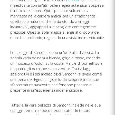
maestosità con un'atmosfera egea autentica, sospesa
tra il cielo e il mare. Qui, il passato vulcanico si
manifesta nella caldera antica, ora un affascinante
spettacolo naturale, che fa da sfondo a villaggi
incantevoli, aggrappati alle scogliere come gemme
preziose. Questa isola magica si erge al di sopra del
mare blu profondo, regalando una vista indimenticabile.
Le spiagge di Santorini sono un'ode alla diversità. La
sabbia varia da nera a bianca, grigia a rossa, creando
un mosaico di colori sulla costa. Ma c'è di più nell'isola
di quanto gli occhi possano vedere. Tra i villaggi
sbalorditivi e i siti archeologici, Santorini si svela come
una perla dell'Egeo, un gioiello da scoprire tra le sue
sfaccettature nascoste, che fondono passato e
presente in un'esperienza indimenticabile.
Tuttavia, la vera bellezza di Santorini risiede nelle sue
spiagge remote e poco frequentate. Un tesoro