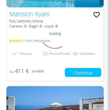
Mansion Kyani
Fira, Santorini, Grecia
Camere:
3
- Bagni:
3
- ospiti:
6
loading
4.00 2 Recensioni
Terrazza
Piscina Privata
Vista Mare
411 €
a notte
Da
Continua