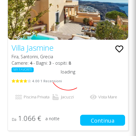
Villa Jasmine
Fira, Santorini, Grecia
Camere:
4
- Bagni:
3
- ospiti:
8
MY FAVORITI
loading
4.00 1 Recensioni
Piscina Privata
Jacuzzi
Vista Mare
1.066 €
a notte
Da
Continua