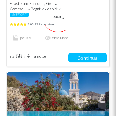
Firostefani, Santorini, Grecia
Camere:
3
- Bagni:
2
- ospiti:
7
MY FAVORITI
loading
5.00 23 Recensioni
Jacuzzi
Vista Mare
685 €
a notte
Da
Continua