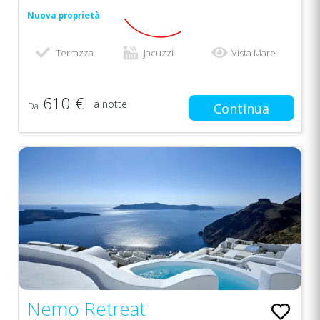
Nuova proprietà
Terrazza
Jacuzzi
Vista Mare
610 €
a notte
Da
Continua
Nemo Retreat