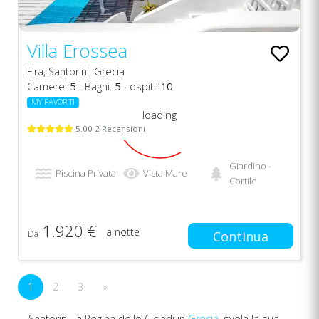
Villa Erossea
Fira, Santorini, Grecia
Camere:
5
- Bagni:
5
- ospiti:
10
MY FAVORITI
loading
5.00 2 Recensioni
Giardino -
Piscina Privata
Vista Mare
Cortile
1.920 €
a notte
Da
Continua
1
2
3
»
Santorini, la Regina delle Cicladi in
Grecia
, svela la sua