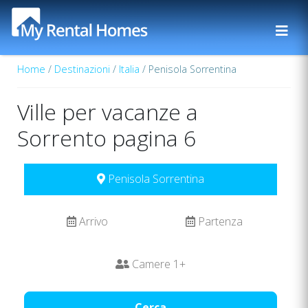
Home
/
Destinazioni
/
Italia
/ Penisola Sorrentina
Ville per vacanze a
Sorrento pagina 6
Penisola Sorrentina
Arrivo
Partenza
Camere
1
+
Cerca