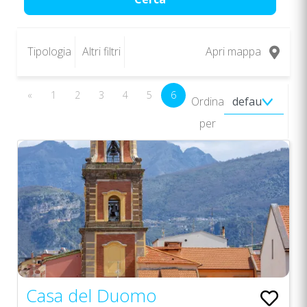
Tipologia
Altri filtri
Apri mappa
«
1
2
3
4
5
6
Ordina
per
Casa del Duomo