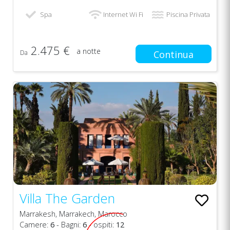
Spa
Internet Wi Fi
Piscina Privata
2.475 €
a notte
Da
Continua
Villa The Garden
Marrakesh, Marrakech, Marocco
Camere:
6
- Bagni:
6
- ospiti:
12