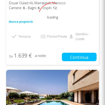
Douar Oulad Ali, Marrakech, Marocco
Camere:
6
- Bagni:
6
- ospiti:
12
loading
Nuova proprietà
Giardino -
Terrazza
Piscina Privata
Cortile
1.639 €
a notte
Da
Continua