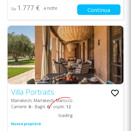
1.777 €
a notte
Da
Continua
Villa Portraits
Marrakesh, Marrakech, Marocco
Camere:
6
- Bagni:
6
- ospiti:
12
loading
Nuova proprietà