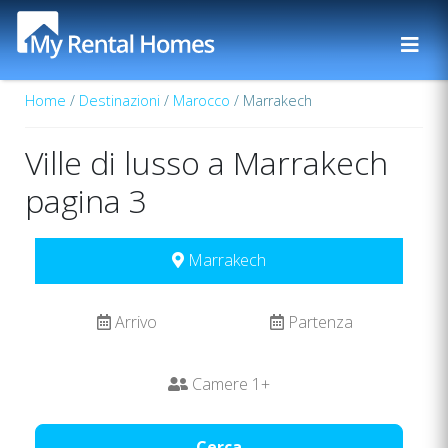
Home
/
Destinazioni
/
Marocco
/ Marrakech
Ville di lusso a Marrakech
pagina 3
Marrakech
Arrivo
Partenza
Camere
1
+
Cerca