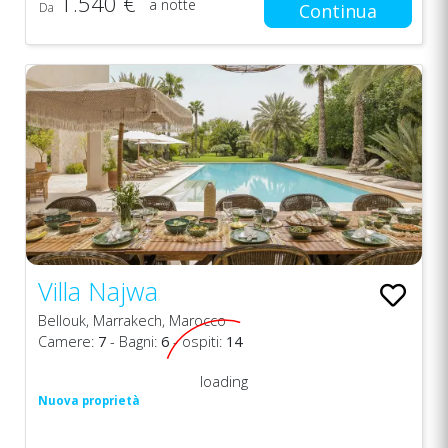
1.540 €
a notte
Da
Continua
Villa Najwa
Bellouk, Marrakech, Marocco
Camere:
7
- Bagni:
6
- ospiti:
14
loading
Nuova proprietà