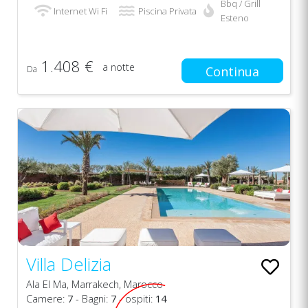
Bbq / Grill
Internet Wi Fi
Piscina Privata
Esteno
1.408 €
a notte
Da
Continua
Villa Delizia
Ala El Ma, Marrakech, Marocco
Camere:
7
- Bagni:
7
- ospiti:
14