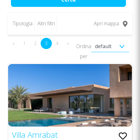
Tipologia
Altri filtri
Apri mappa
«
1
2
3
4
»
Ordina
per
Villa Amrabat