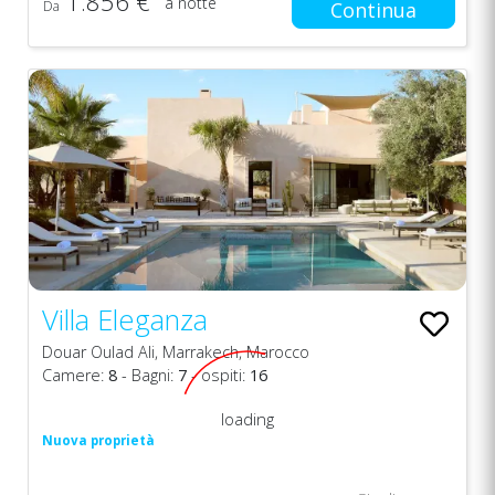
1.856 €
a notte
Da
Continua
Villa Eleganza
Douar Oulad Ali, Marrakech, Marocco
Camere:
8
- Bagni:
7
- ospiti:
16
loading
Nuova proprietà