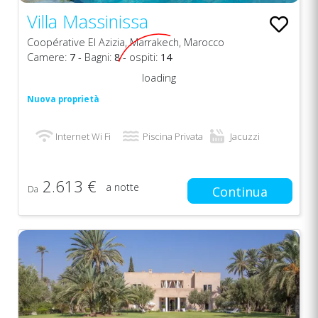
Villa Massinissa
Coopérative El Azizia, Marrakech, Marocco
Camere:
7
- Bagni:
8
- ospiti:
14
loading
Nuova proprietà
Internet Wi Fi
Piscina Privata
Jacuzzi
2.613 €
a notte
Da
Continua