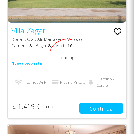
Villa Zagar
Douar Oulad Ali, Marrakech, Marocco
Camere:
8
- Bagni:
8
- ospiti:
16
loading
Nuova proprietà
Giardino -
Internet Wi Fi
Piscina Privata
Cortile
1.419 €
a notte
Da
Continua