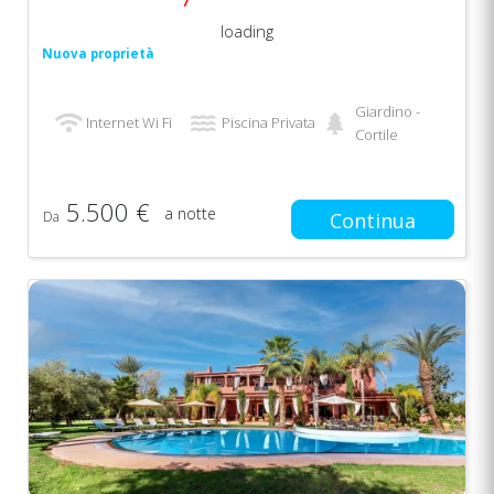
loading
Nuova proprietà
Giardino -
Internet Wi Fi
Piscina Privata
Cortile
5.500 €
a notte
Da
Continua