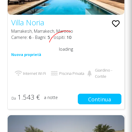
Villa Noria
Marrakesh, Marrakech, Marocco
Camere:
6
- Bagni:
5
- ospiti:
10
loading
Nuova proprietà
Giardino -
Internet Wi Fi
Piscina Privata
Cortile
1.543 €
a notte
Da
Continua