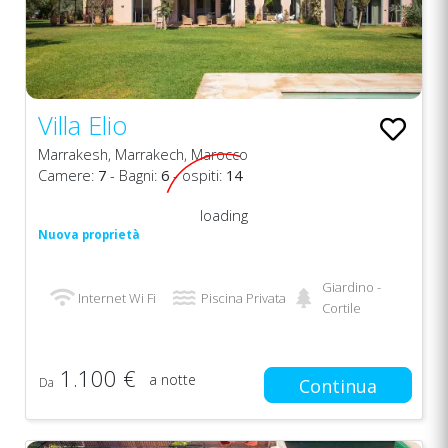
Villa Elio
Marrakesh, Marrakech, Marocco
Camere:
7
- Bagni:
6
- ospiti:
14
loading
Nuova proprietà
Giardino -
Internet Wi Fi
Piscina Privata
Cortile
1.100 €
a notte
Da
Continua