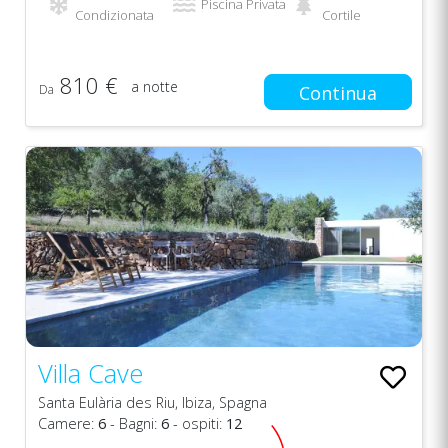
Piscina Privata
Condizionata
Cortile
810 €
a notte
Da
Continua
Villa Cave
Santa Eulària des Riu, Ibiza, Spagna
Camere:
6
- Bagni:
6
- ospiti:
12