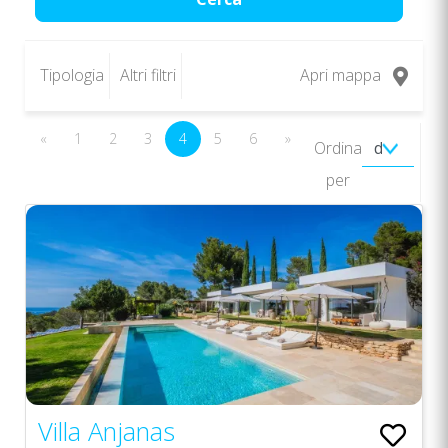
Tipologia
Altri filtri
Apri mappa
«
1
2
3
4
5
6
»
Ordina
per
Villa Anjanas