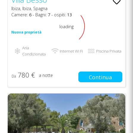
Ibiza, Ibiza, Spagna
Camere:
6
- Bagni:
7
- ospiti:
13
loading
Nuova proprietà
Aria
Internet Wi Fi
Piscina Privata
Condizionata
780 €
a notte
Da
Continua