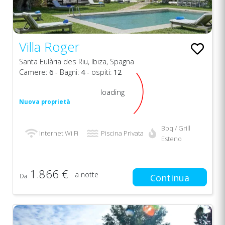
Villa Roger
Santa Eulària des Riu, Ibiza, Spagna
Camere:
6
- Bagni:
4
- ospiti:
12
loading
Nuova proprietà
Bbq / Grill
Internet Wi Fi
Piscina Privata
Esteno
1.866 €
a notte
Da
Continua