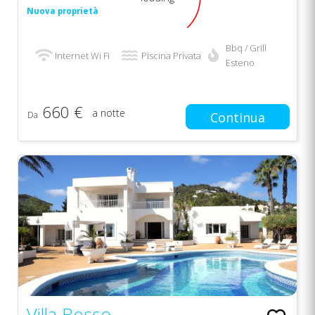
Nuova proprietà
Bbq / Grill
Internet Wi Fi
Piscina Privata
Esteno
660 €
a notte
Da
Continua
Villa Besso