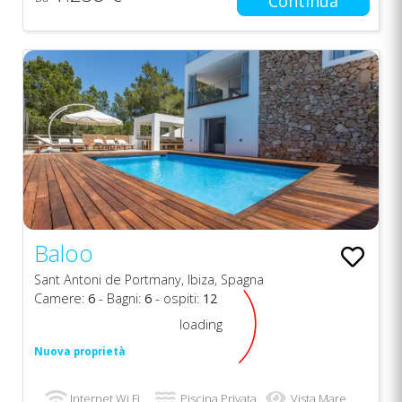
Continua
Baloo
Sant Antoni de Portmany, Ibiza, Spagna
Camere:
6
- Bagni:
6
- ospiti:
12
loading
Nuova proprietà
Internet Wi Fi
Piscina Privata
Vista Mare