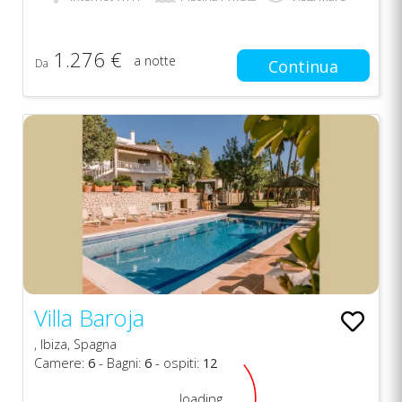
1.276 €
a notte
Da
Continua
Villa Baroja
, Ibiza, Spagna
Camere:
6
- Bagni:
6
- ospiti:
12
loading