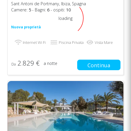
Sant Antoni de Portmany, Ibiza, Spagna
Camere:
5
- Bagni:
6
- ospiti:
10
loading
Nuova proprietà
Internet Wi Fi
Piscina Privata
Vista Mare
2.829 €
a notte
Da
Continua