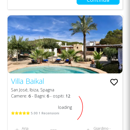
Villa Baikal
San José, Ibiza, Spagna
Camere:
6
- Bagni:
6
- ospiti:
12
loading
5.00 1 Recensioni
Aria
Giardino -