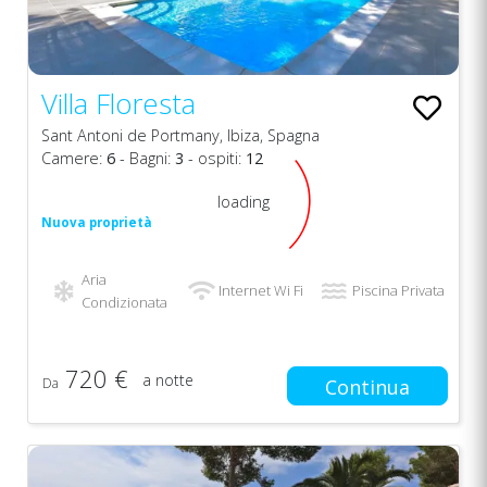
Villa Floresta
Sant Antoni de Portmany, Ibiza, Spagna
Camere:
6
- Bagni:
3
- ospiti:
12
loading
Nuova proprietà
Aria
Internet Wi Fi
Piscina Privata
Condizionata
720 €
a notte
Da
Continua