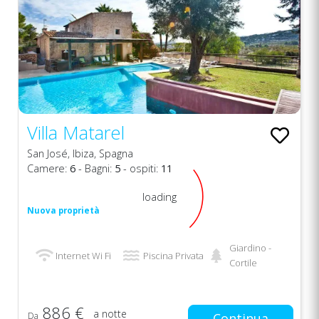
Villa Matarel
San José, Ibiza, Spagna
Camere:
6
- Bagni:
5
- ospiti:
11
loading
Nuova proprietà
Giardino -
Internet Wi Fi
Piscina Privata
Cortile
886 €
a notte
Da
Continua