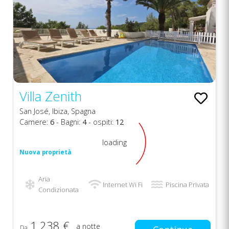
Villa Zenith
San José, Ibiza, Spagna
Camere:
6
- Bagni:
4
- ospiti:
12
loading
Nuova proprietà
Aria
Internet Wi Fi
Piscina Privata
Condizionata
1.238 €
a notte
Da