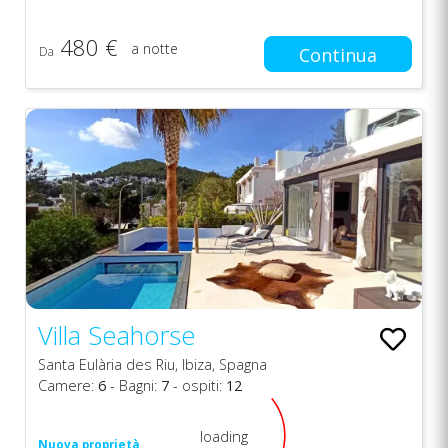
480 €
a notte
Da
Continua
Villa Seahorse
Santa Eulària des Riu, Ibiza, Spagna
Camere:
6
- Bagni:
7
- ospiti:
12
loading
Nuova proprietà