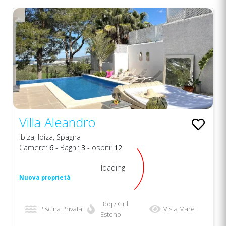
Villa Aleandro
Ibiza, Ibiza, Spagna
Camere:
6
- Bagni:
3
- ospiti:
12
loading
Nuova proprietà
Bbq / Grill
Piscina Privata
Vista Mare
Esteno