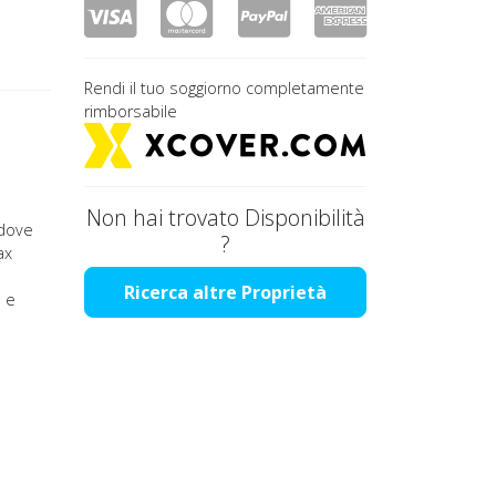
Rendi il tuo soggiorno completamente
rimborsabile
Non hai trovato Disponibilità
 dove
?
ax
Ricerca altre Proprietà
o e