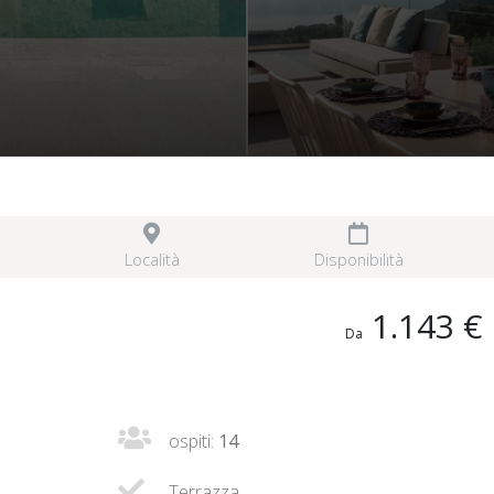
Località
Disponibilità
1.143 €
Da
ospiti:
14
Terrazza