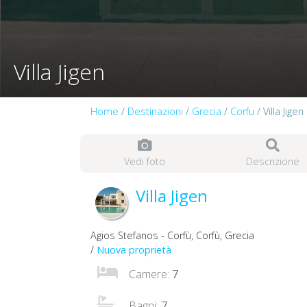
Villa Jigen
Home
/
Destinazioni
/
Grecia
/
Corfu
/ Villa Jigen
Vedi foto
Descrizione
Villa Jigen
Agios Stefanos - Corfù, Corfù, Grecia
/
Nuova proprietà
Camere:
7
Bagni:
7