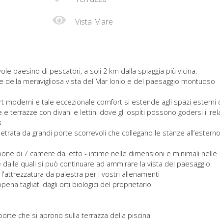
Vista Mare
vole paesino di pescatori, a soli 2 km dalla spiaggia più vicina.
e della meravigliosa vista del Mar Ionio e del paesaggio montuoso
mfort moderni e tale eccezionale comfort si estende agli spazi esterni
 e terrazze con divani e lettini dove gli ospiti possono godersi il rel
s
metrata da grandi porte scorrevoli che collegano le stanze all’estern
pone di 7 camere da letto - intime nelle dimensioni e minimali nelle
e dalle quali si può continuare ad ammirare la vista del paesaggio.
 l'attrezzatura da palestra per i vostri allenamenti
ena tagliati dagli orti biologici del proprietario.
rte che si aprono sulla terrazza della piscina