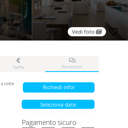
Vedi foto
Recensioni
Tariffe
a notte
Richiedi info!
Seleziona date
Pagamento sicuro