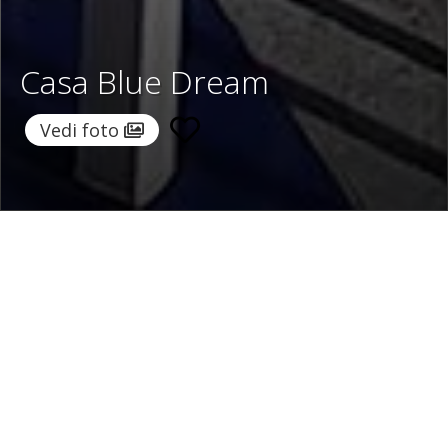
Casa Blue Dream
Vedi foto
Home
/
Destinazioni
/
Italia
/
Costiera Amalfitana
/ Casa
Blue Dream
Casa Blue Dream
400 €
a notte
Da
Seleziona date
Richiedi info!
Minori, Costiera Amalfitana , Italia