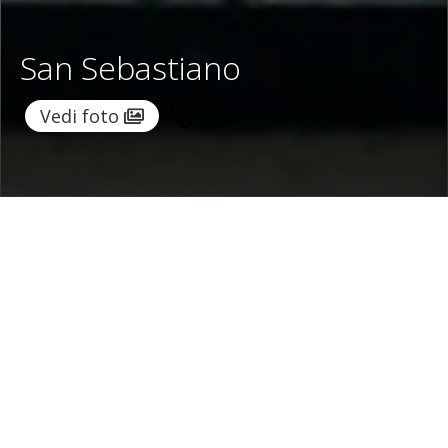
San Sebastiano
Vedi foto
Home
/
Destinazioni
/
Italia
/
Costiera Amalfitana
/ San
Sebastiano
San Sebastiano
963 €
a notte
Da
Seleziona date
Richiedi info!
Positano, Costiera Amalfitana , Italia
/
Nuova proprietà