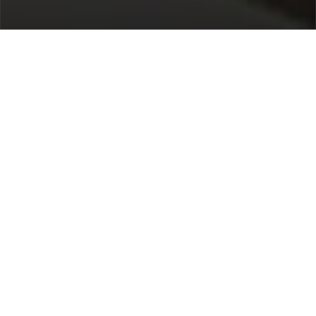
Home
/
Destinazioni
/
Marocco
/
Essaouira
/ Villa Amador
Villa Amador
495 €
a notte
Da
Seleziona date
Richiedi info!
Diabat, Essaouira, Marocco
5.00 /
1 Recensioni
Camere:
4
ospiti:
8
Bagni:
4
Internet Wi Fi