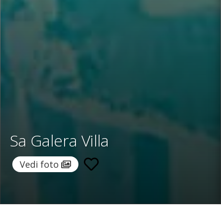
Sa Galera Villa
Vedi foto
Home
/
Destinazioni
/
Spagna
/
Ibiza
/ Sa Galera Villa