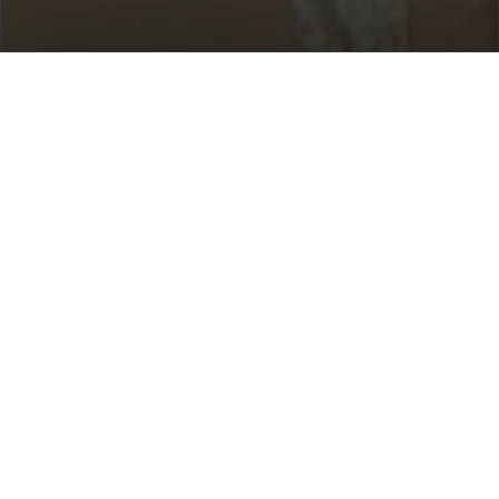
Home
/
Destinazioni
/
Spagna
/
Ibiza
/ Villa Gertrudis
Villa Gertrudis
420 €
a notte
Da
Seleziona date
Richiedi info!
Santa Gertrudis de Fruitera, Ibiza, Spagna
/
Nuova proprietà
Camere:
4
ospiti:
10
Bagni:
3
Internet Wi Fi