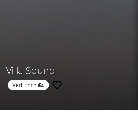
Villa Sound
Vedi foto
Home
/
Destinazioni
/
Spagna
/
Ibiza
/ Villa Sound
Villa Sound