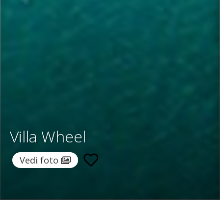
Villa Wheel
Vedi foto
Home
/
Destinazioni
/
Spagna
/
Ibiza
/ Villa Wheel