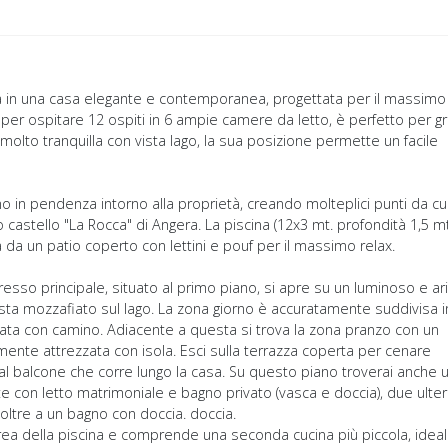
a in una casa elegante e contemporanea, progettata per il massimo
per ospitare 12 ospiti in 6 ampie camere da letto, è perfetto per g
a molto tranquilla con vista lago, la sua posizione permette un facile
ino in pendenza intorno alla proprietà, creando molteplici punti da cu
 castello "La Rocca" di Angera. La piscina (12x3 mt. profondità 1,5 mt
ta da un patio coperto con lettini e pouf per il massimo relax.
gresso principale, situato al primo piano, si apre su un luminoso e a
sta mozzafiato sul lago. La zona giorno è accuratamente suddivisa i
rata con camino. Adiacente a questa si trova la zona pranzo con un
nte attrezzata con isola. Esci sulla terrazza coperta per cenare
 dal balcone che corre lungo la casa. Su questo piano troverai anche 
e con letto matrimoniale e bagno privato (vasca e doccia), due ulteri
 oltre a un bagno con doccia. doccia.
ll'area della piscina e comprende una seconda cucina più piccola, idea