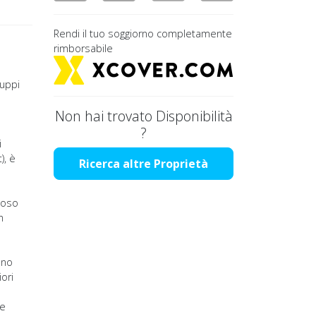
Rendi il tuo soggiorno completamente
rimborsabile
ruppi
Non hai trovato Disponibilità
?
i
), è
Ricerca altre Proprietà
rioso
n
uno
ori
le