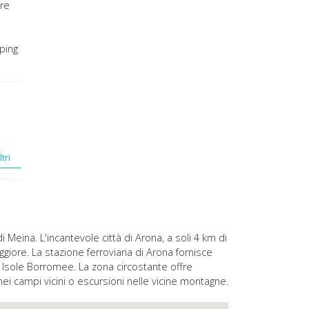
ere
 ping
ltri
di Meina. L'incantevole città di Arona, a soli 4 km di
ggiore. La stazione ferroviaria di Arona fornisce
e Isole Borromee. La zona circostante offre
nei campi vicini o escursioni nelle vicine montagne.