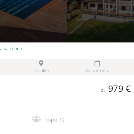
lla San Carlo
Località
Disponibilità
979 €
Da
ospiti:
12