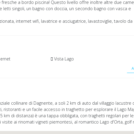
fresche a bordo piscina! Questo livello offre inoltre altre due cam
e letti singoli, un bagno con doccia, un secondo bagno con vasca e
zionata, internet wifi, lavatrice e asciugatrice, lavastoviglie, tavolo da
ternet
Vista Lago
A
nziale collinare di Dagnente, a soli 2 km di auto dal villaggio lacustre 
, ristoranti e un facile accesso in traghetto per esplorare il Lago Ma
15 km di distanza) è una tappa obbligata, con traghetti regolari per l
 visite ai rinomati vigneti piemontesi, al romantico Lago d'Orta, golf 