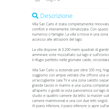
Descrizione
Villa San Carlo è stata completamente rinnovat
comfort e interamente climatizzata. Con spazio 
numerosi o famiglie. La villa si trova in una zon
accesso alle attrazioni del lago.
La villa dispone di 3.200 metri quadrati di giard
ammirare viste mozzafiato sul lago e sull'iconico
il rifugio perfetto nelle giornate calde, circonda
Villa San Carlo si estende per oltre 335 mq, l'in
soggiorno con ampie vetrate che offrono una vi
un'accogliente sala TV e una zona salotto sepa
grande tavolo in marmo e una cucina completame
all'aperto o goditi la vista panoramica sul lago
studio e quattro camere da letto: la master suit
camere matrimoniali e una con due letti singoli,
Al piano inferiore, il piano inferiore si apre su