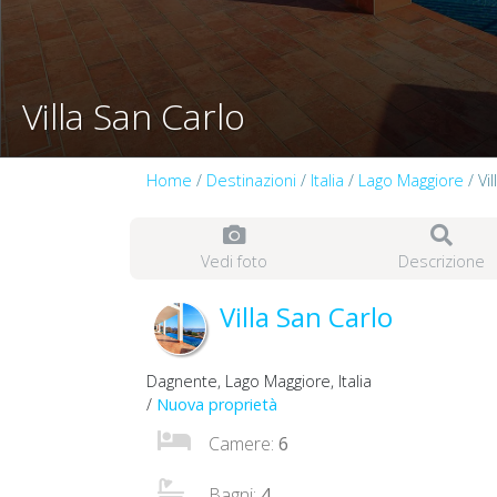
Villa San Carlo
Home
/
Destinazioni
/
Italia
/
Lago Maggiore
/ Vi
Vedi foto
Descrizione
Villa San Carlo
Dagnente, Lago Maggiore, Italia
/
Nuova proprietà
Camere:
6
Bagni:
4