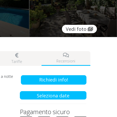
Vedi foto
Recensioni
Tariffe
a notte
Richiedi info!
Seleziona date
Pagamento sicuro