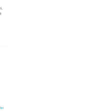
i,
a
ltri