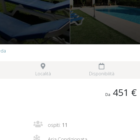
eda
Località
Disponibilità
451 €
Da
ospiti:
11
Aria Condizionata