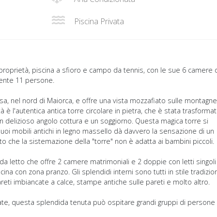
Piscina Privata
oprietà, piscina a sfioro e campo da tennis, con le sue 6 camere 
mente 11 persone.
sa, nel nord di Maiorca, e offre una vista mozzafiato sulle montagne
 è l'autentica antica torre circolare in pietra, che è stata trasformat
un delizioso angolo cottura e un soggiorno. Questa magica torre si
i suoi mobili antichi in legno massello dà davvero la sensazione di un
ato che la sistemazione della "torre" non è adatta ai bambini piccoli.
da letto che offre 2 camere matrimoniali e 2 doppie con letti singoli
na con zona pranzo. Gli splendidi interni sono tutti in stile tradizio
areti imbiancate a calce, stampe antiche sulle pareti e molto altro.
ate, questa splendida tenuta può ospitare grandi gruppi di persone 