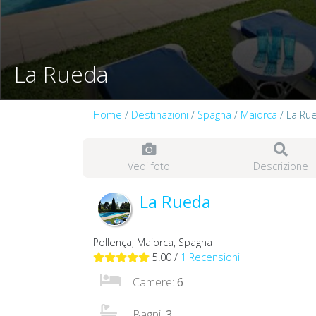
La Rueda
Home
/
Destinazioni
/
Spagna
/
Maiorca
/ La Ru
Vedi foto
Descrizione
La Rueda
Pollença, Maiorca, Spagna
5.00 /
1 Recensioni
Camere:
6
Bagni:
3