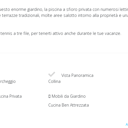
sto enorme giardino, la piscina a sfioro privata con numerosi lettin
e terrazze tradizionali, molte aree salotto intorno alla proprietà e un
nnis a tre file, per tenerti attivo anche durante le tue vacanze.
Vista Panoramica
rcheggio
Collina
cina Privata
Mobili da Giardino
Cucina Ben Attrezzata
A