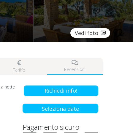
Vedi foto
Recensioni
Tariffe
a notte
Richiedi info!
Seleziona date
Pagamento sicuro