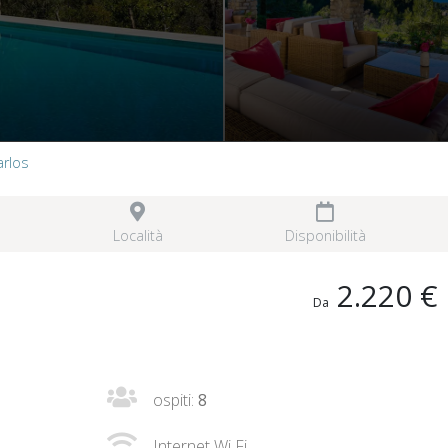
arlos
Località
Disponibilità
2.220 €
Da
ospiti:
8
Internet Wi Fi