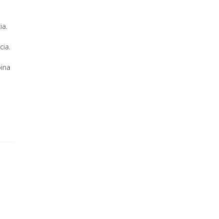
ia.
cia.
bina