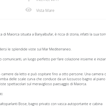
Vista Mare
 di Maiorca situata a Banyalbufar, è ricca di storia, infatti la sua tor
odersi le splendide viste sul Mar Mediterraneo.
o comunicanti, un luogo perfetto per fare colazione insieme e iniziar
di 4 camere da letto e può ospitare fino a otto persone. Una camera 
na tromba delle scale curva che conduce da un lussuoso bagno al piano
iste spettacolari sul meraviglioso paesaggio di Maiorca.
i:
, altoparlanti Bose, bagno privato con vasca autoportante e cabina