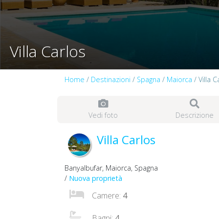
Villa Carlos
Home
/
Destinazioni
/
Spagna
/
Maiorca
/ Villa C
Vedi foto
Descrizione
Villa Carlos
Banyalbufar, Maiorca, Spagna
/
Nuova proprietà
Camere:
4
Bagni:
4