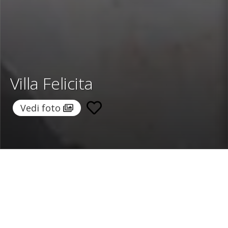
Villa Felicita
Vedi foto
Home
/
Destinazioni
/
Spagna
/
Maiorca
/ Villa Felicita
Villa Felicita
2.187 €
a notte
Da
Seleziona date
Richiedi info!