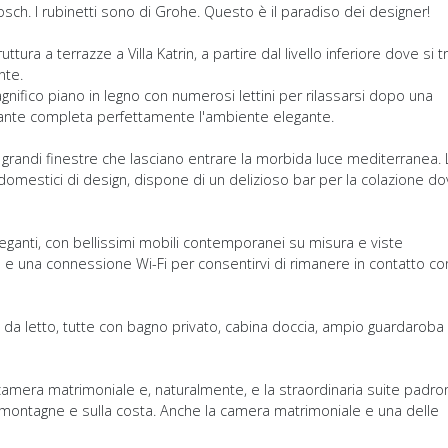
 Bosch. I rubinetti sono di Grohe. Questo è il paradiso dei designer!
ura a terrazze a Villa Katrin, a partire dal livello inferiore dove si t
nte.
gnifico piano in legno con numerosi lettini per rilassarsi dopo una
ostante completa perfettamente l'ambiente elegante.
 grandi finestre che lasciano entrare la morbida luce mediterranea. 
ttrodomestici di design, dispone di un delizioso bar per la colazione d
ganti, con bellissimi mobili contemporanei su misura e viste
e una connessione Wi-Fi per consentirvi di rimanere in contatto con
 da letto, tutte con bagno privato, cabina doccia, ampio guardaroba
camera matrimoniale e, naturalmente, e la straordinaria suite padro
e montagne e sulla costa. Anche la camera matrimoniale e una delle