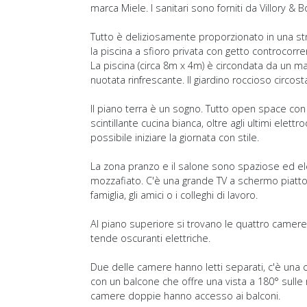
marca Miele. I sanitari sono forniti da Villory &
Tutto è deliziosamente proporzionato in una strutt
la piscina a sfioro privata con getto controcorre
La piscina (circa 8m x 4m) è circondata da un ma
nuotata rinfrescante. Il giardino roccioso circ
Il piano terra è un sogno. Tutto open space con
scintillante cucina bianca, oltre agli ultimi ele
possibile iniziare la giornata con stile.
La zona pranzo e il salone sono spaziose ed ele
mozzafiato. C'è una grande TV a schermo piatto 
famiglia, gli amici o i colleghi di lavoro.
Al piano superiore si trovano le quattro camere
tende oscuranti elettriche.
Due delle camere hanno letti separati, c'è una 
con un balcone che offre una vista a 180° sull
camere doppie hanno accesso ai balconi.