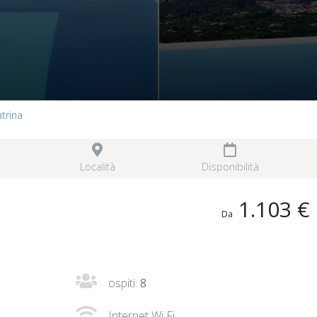
atrina
Località
Disponibilità
1.103 €
Da
ospiti:
8
Internet Wi Fi