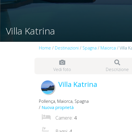
Villa Katrina
Home
/
Destinazioni
/
Spagna
/
Maiorca
/ Villa K
Vedi foto
Descrizione
Villa Katrina
Pollença, Maiorca, Spagna
/
Nuova proprietà
Camere:
4
Bagni:
4