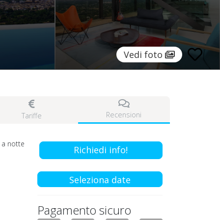
Vedi foto
Recensioni
Tariffe
a notte
Richiedi info!
Seleziona date
Pagamento sicuro