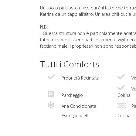
Un tocco piuttosto unico qui è il fatto che terraz
Katrina da un capo all'altro. Un'area chill-out e 
N.B.:
- Questa struttura non è particolarmente adatta 
tutori devono essere particolarmente vigili nei c
facciano male. I proprietari non sono responsabi
Tutti i Comforts
Proprietà Recintata
Vi
Vi
Parcheggio
Collina
Aria Condizionata
Pis
Asciugacapelli
Cucina