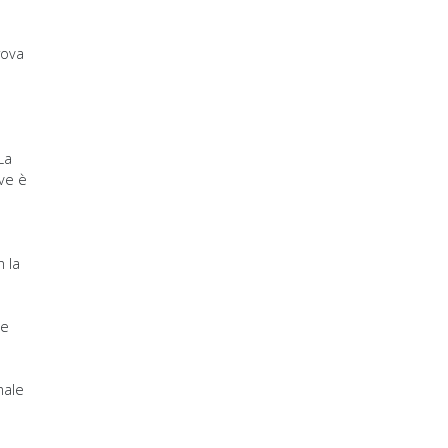
rova
La
ove è
 la
 e
nale