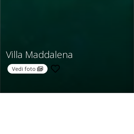
Villa Maddalena
Vedi foto
Home
/
Destinazioni
/
Spagna
/
Maiorca
/ Villa Maddalena
Villa Maddalena
3.143 €
a notte
Da