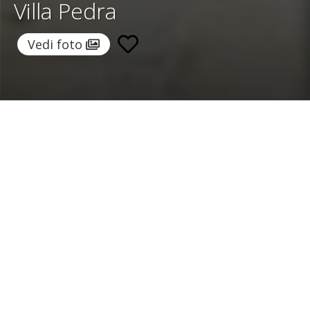
Villa Pedra
Vedi foto
Home
/
Destinazioni
/
Spagna
/
Maiorca
/ Villa Pedra
Villa Pedra
770 €
a notte
Da
Seleziona date
Richiedi info!
Fornalutx, Maiorca, Spagna
/
Nuova proprietà
Camere:
5