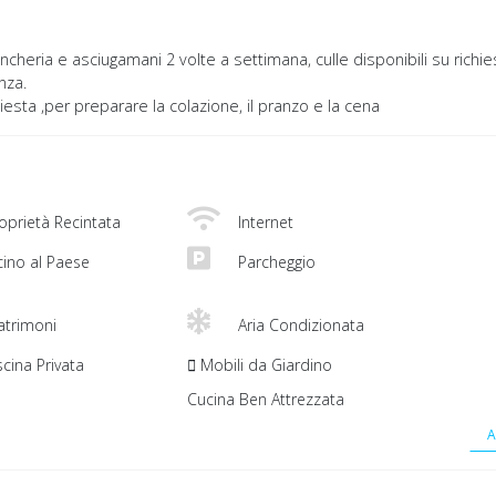
ancheria e asciugamani 2 volte a settimana, culle disponibili su richie
nza.
hiesta ,per preparare la colazione, il pranzo e la cena
oprietà Recintata
Internet
cino al Paese
Parcheggio
trimoni
Aria Condizionata
cina Privata
Mobili da Giardino
Cucina Ben Attrezzata
A