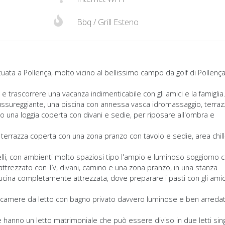
Bbq / Grill Esteno
ituata a Pollença, molto vicino al bellissimo campo da golf di Pollença
 e trascorrere una vacanza indimenticabile con gli amici e la famiglia.
 lussureggiante, una piscina con annessa vasca idromassaggio, terraz
to una loggia coperta con divani e sedie, per riposare all'ombra e
a terrazza coperta con una zona pranzo con tavolo e sedie, area chill
elli, con ambienti molto spaziosi tipo l'ampio e luminoso soggiorno 
attrezzato con TV, divani, camino e una zona pranzo, in una stanza
cucina completamente attrezzata, dove preparare i pasti con gli amic
le 4 camere da letto con bagno privato davvero luminose e ben arredat
 hanno un letto matrimoniale che può essere diviso in due letti sing