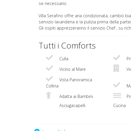
se necessario.
Villa Serafino offre aria condizionata, cambio bi
servizio lavanderia e la pulizia prima della parte
Gli ospiti apprezzeranno il servizio Chef , su ric
Tutti i Comforts
Culla
Pr
Vicino al Mare
Vi
Vista Panoramica
Collina
Ma
Adatta ai Bambini
Pis
Asciugacapelli
Cucina