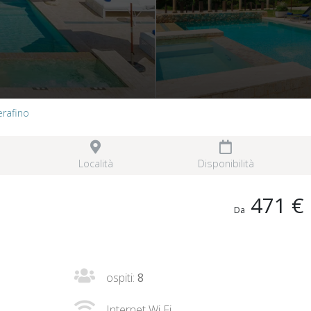
erafino
Località
Disponibilità
471 €
Da
ospiti:
8
Internet Wi Fi