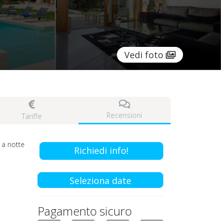
Vedi foto
Recensioni
Tariffe
a notte
Richiedi info!
Seleziona date
Pagamento sicuro