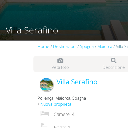
Villa Serafino
Home
/
Destinazioni
/
Spagna
/
Maiorca
/ Villa S
Vedi foto
Descrizione
Villa Serafino
Pollença, Maiorca, Spagna
/
Nuova proprietà
Camere:
4
Bagni:
4