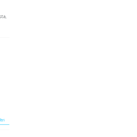
sta,
ltri