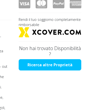
Rendi il tuo soggiorno completamente
rimborsabile
,
Non hai trovato Disponibilità
za
?
Ricerca altre Proprietà
- out
che
i.
e,
oli,