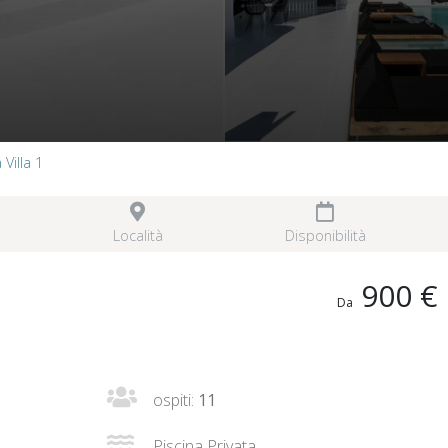
Villa 1
Località
Disponibilità
900 €
Da
ospiti:
11
Piscina Privata