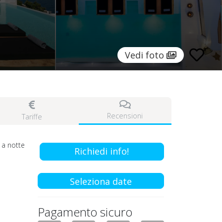
Vedi foto
Recensioni
Tariffe
a notte
Richiedi info!
Seleziona date
Pagamento sicuro