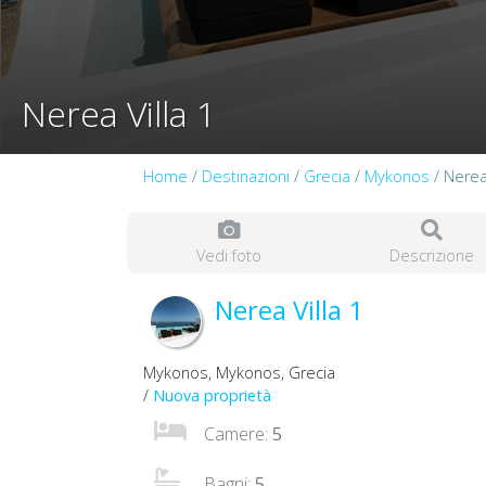
Nerea Villa 1
Home
/
Destinazioni
/
Grecia
/
Mykonos
/ Nerea 
Vedi foto
Descrizione
Nerea Villa 1
Mykonos, Mykonos, Grecia
/
Nuova proprietà
Camere:
5
Bagni:
5