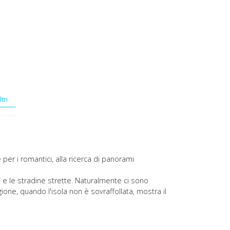
ltri
 per i romantici, alla ricerca di panorami
i e le stradine strette. Naturalmente ci sono
gione, quando l'isola non è sovraffollata, mostra il