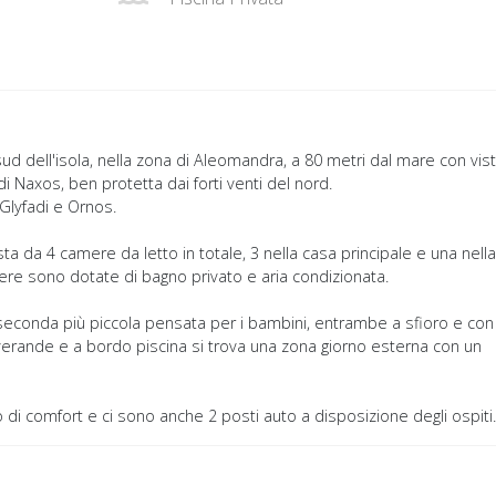
sud dell'isola, nella zona di Aleomandra, a 80 metri dal mare con vis
di Naxos, ben protetta dai forti venti del nord.
Glyfadi e Ornos.
da 4 camere da letto in totale, 3 nella casa principale e una nella
ere sono dotate di bagno privato e aria condizionata.
 seconda più piccola pensata per i bambini, entrambe a sfioro e con
verande e a bordo piscina si trova una zona giorno esterna con un
ipo di comfort e ci sono anche 2 posti auto a disposizione degli ospiti.