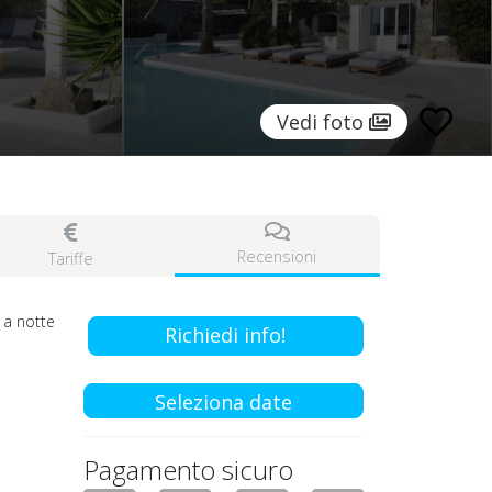
Vedi foto
Recensioni
Tariffe
a notte
Richiedi info!
Seleziona date
Pagamento sicuro