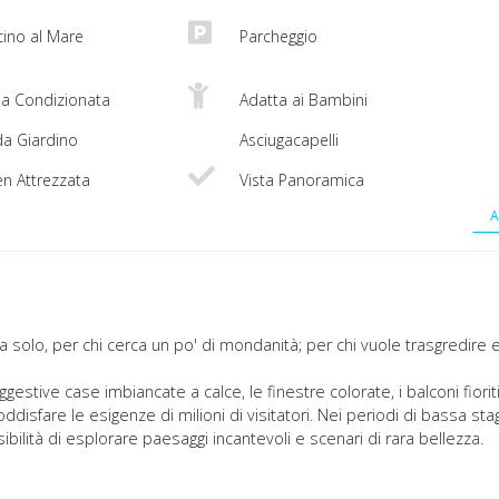
cino al Mare
Parcheggio
ia Condizionata
Adatta ai Bambini
da Giardino
Asciugacapelli
n Attrezzata
Vista Panoramica
A
a solo, per chi cerca un po' di mondanità; per chi vuole trasgredire e
stive case imbiancate a calce, le finestre colorate, i balconi fiorit
oddisfare le esigenze di milioni di visitatori. Nei periodi di bassa sta
sibilità di esplorare paesaggi incantevoli e scenari di rara bellezza.