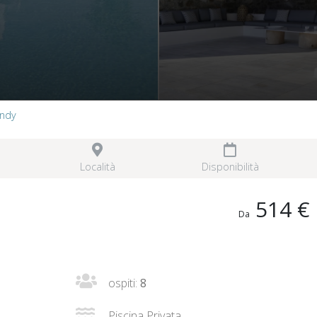
Andy
Località
Disponibilità
514 €
Da
ospiti:
8
Piscina Privata