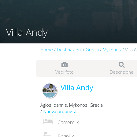
Villa Andy
Home
/
Destinazioni
/
Grecia
/
Mykonos
/ Villa 
Vedi foto
Descrizione
Villa Andy
Agios Ioannis, Mykonos, Grecia
/
Nuova proprietà
Camere:
4
Bagni:
4