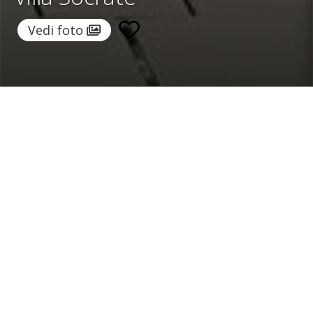
Vedi foto
Home
/
Destinazioni
/
Grecia
/
Mykonos
/ Villa Socrate
Villa Socrate
5.300 €
a notte
Da
Seleziona date
Richiedi info!
Mykonos, Mykonos, Grecia
/
Nuova proprietà
Camere:
9
ospiti:
18