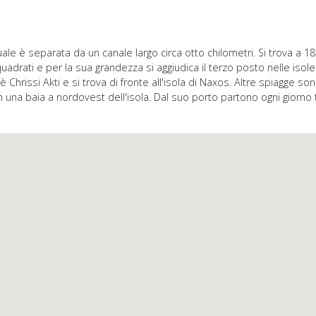
uale è separata da un canale largo circa otto chilometri. Si trova a 
drati e per la sua grandezza si aggiudica il terzo posto nelle isole 
è Chrissi Akti e si trova di fronte all'isola di Naxos. Altre spiagge s
ta in una baia a nordovest dell'isola. Dal suo porto partono ogni giorno t