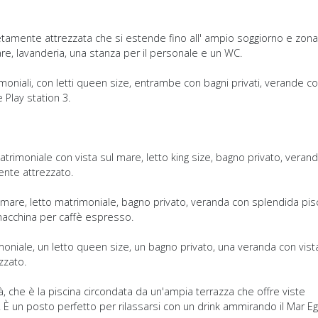
pletamente attrezzata che si estende fino all' ampio soggiorno e zona
e, lavanderia, una stanza per il personale e un WC.
niali, con letti queen size, entrambe con bagni privati, verande c
 Play station 3.
imoniale con vista sul mare, letto king size, bagno privato, veran
nte attrezzato.
 mare, letto matrimoniale, bagno privato, veranda con splendida pis
e macchina per caffè espresso.
iale, un letto queen size, un bagno privato, una veranda con vista
zzato.
tà, che è la piscina circondata da un'ampia terrazza che offre viste
. È un posto perfetto per rilassarsi con un drink ammirando il Mar E