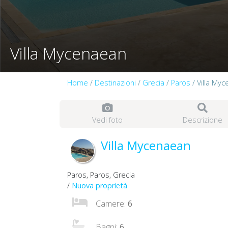
Villa Mycenaean
Home
/
Destinazioni
/
Grecia
/
Paros
/ Villa My
Vedi foto
Descrizione
Villa Mycenaean
Paros, Paros, Grecia
/
Nuova proprietà
Camere:
6
Bagni:
6