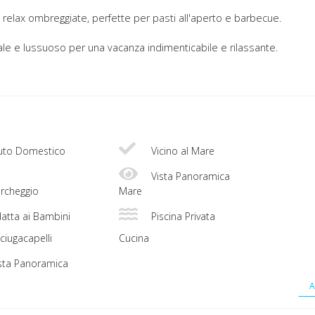
e relax ombreggiate, perfette per pasti all'aperto e barbecue.
ale e lussuoso per una vacanza indimenticabile e rilassante.
uto Domestico
Vicino al Mare
Vista Panoramica
rcheggio
Mare
atta ai Bambini
Piscina Privata
ciugacapelli
Cucina
sta Panoramica
A