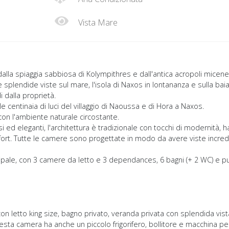
Vista Mare
dalla spiaggia sabbiosa di Kolympithres e dall'antica acropoli micene
 splendide viste sul mare, l'isola di Naxos in lontananza e sulla bai
i dalla proprietà.
 centinaia di luci del villaggio di Naoussa e di Hora a Naxos.
con l'ambiente naturale circostante.
i ed eleganti, l'architettura è tradizionale con tocchi di modernità, h
omfort. Tutte le camere sono progettate in modo da avere viste incredib
rincipale, con 3 camere da letto e 3 dependances, 6 bagni (+ 2 WC) e p
 con letto king size, bagno privato, veranda privata con splendida vist
sta camera ha anche un piccolo frigorifero, bollitore e macchina per