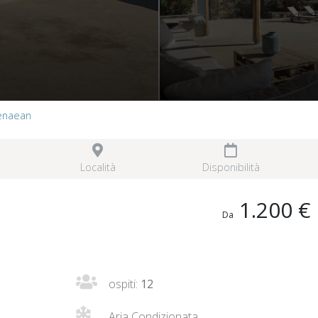
cenaean
Località
Disponibilità
1.200 €
Da
ospiti:
12
Aria Condizionata