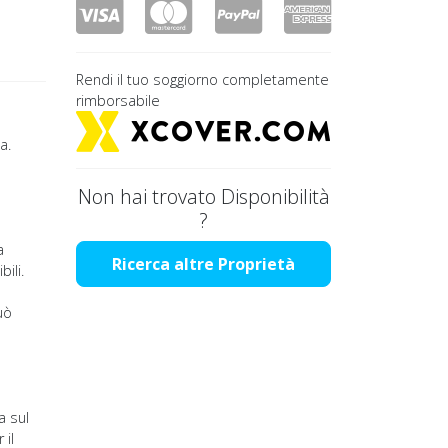
Rendi il tuo soggiorno completamente
rimborsabile
a.
a
Non hai trovato Disponibilità
?
a
Ricerca altre Proprietà
ili.
uò
a sul
 il