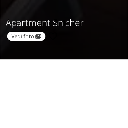
Apartment Snicher
Vedi foto
Home
/
Destinazioni
/
Italia
/
Penisola Sorrentina
/
Apartment Snicher
Apartment Snicher
250 €
a notte
Da
Seleziona date
Richiedi info!
Sorrento, Penisola Sorrentina , Italia