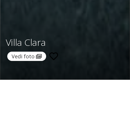
Villa Clara
Vedi foto
Home
/
Destinazioni
/
Italia
/
Penisola Sorrentina
/ Villa
Clara
Villa Clara
2.143 €
a notte
Da