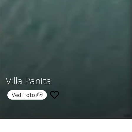
Villa Panita
Vedi foto
Home
/
Destinazioni
/
Italia
/
Puglia
/ Villa Panita