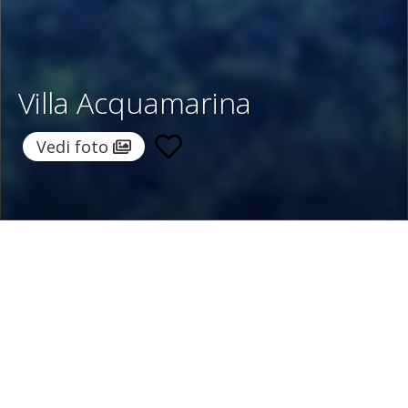
Villa Acquamarina
Vedi foto
Home
/
Destinazioni
/
Italia
/
Sicilia
/ Villa Acquamarina
Villa Acquamarina
420 €
a notte
Da
Seleziona date
Richiedi info!
Valderice, Sicilia, Italia