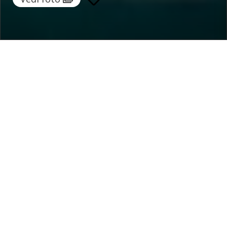
Home
/
Destinazioni
/
Italia
/
Sicilia
/ Villa Acreide
Villa Acreide
454 €
a notte
Da
Seleziona date
Richiedi info!
Palazzolo Acreide, Sicilia, Italia
5.00 /
3 Recensioni
Camere:
3
ospiti:
9
Bagni:
3