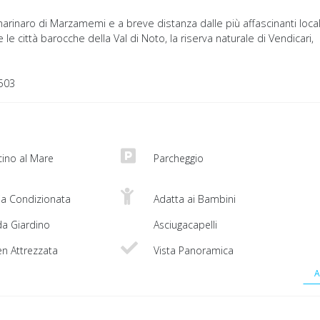
marinaro di Marzamemi e a breve distanza dalle più affascinanti local
 le città barocche della Val di Noto, la riserva naturale di Vendicari,
503
cino al Mare
Parcheggio
ia Condizionata
Adatta ai Bambini
da Giardino
Asciugacapelli
n Attrezzata
Vista Panoramica
A