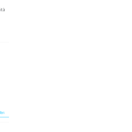
ità
ltri