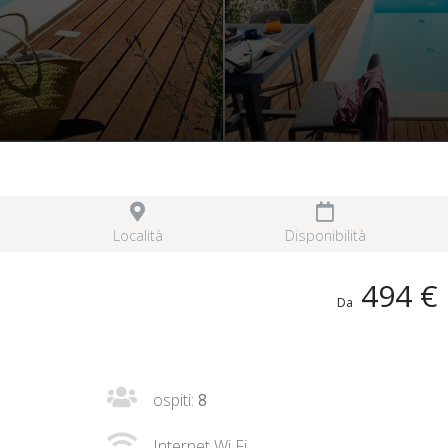
e
Località
Disponibilità
494 €
Da
ospiti:
8
Internet Wi Fi