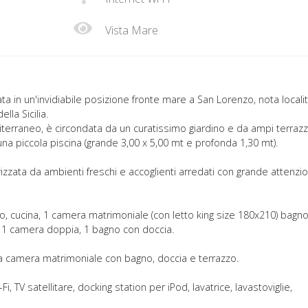
Vista Mare
ta in un'invidiabile posizione fronte mare a San Lorenzo, nota locali
lla Sicilia.
diterraneo, è circondata da un curatissimo giardino e da ampi terrazz
a piccola piscina (grande 3,00 x 5,00 mt e profonda 1,30 mt).
erizzata da ambienti freschi e accoglienti arredati con grande attenzi
o, cucina, 1 camera matrimoniale (con letto king size 180x210) bagn
 1 camera doppia, 1 bagno con doccia.
tra camera matrimoniale con bagno, doccia e terrazzo.
Fi, TV satellitare, docking station per iPod, lavatrice, lavastoviglie,