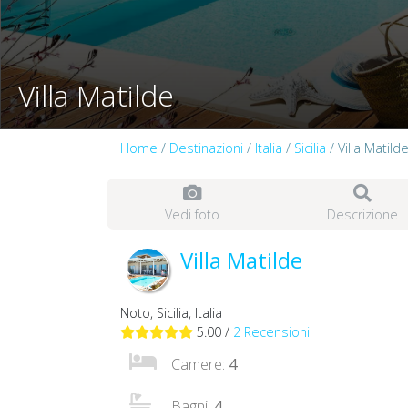
Villa Matilde
Home
/
Destinazioni
/
Italia
/
Sicilia
/ Villa Matild
Vedi foto
Descrizione
Villa Matilde
Noto, Sicilia, Italia
5.00 /
2 Recensioni
Camere:
4
Bagni:
4