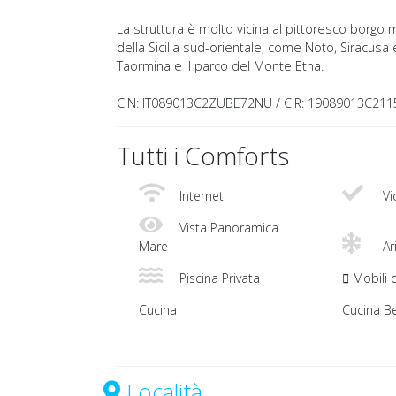
La struttura è molto vicina al pittoresco borgo 
della Sicilia sud-orientale, come Noto, Siracusa e
Taormina e il parco del Monte Etna.
CIN: IT089013C2ZUBE72NU / CIR: 19089013C211
Tutti i Comforts
Internet
Vi
Vista Panoramica
Mare
Ar
Piscina Privata
Mobili 
Cucina
Cucina Be
Località