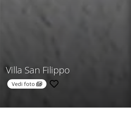
Villa San Filippo
Vedi foto
Home
/
Destinazioni
/
Italia
/
Sicilia
/ Villa San Filippo
Villa San Filippo