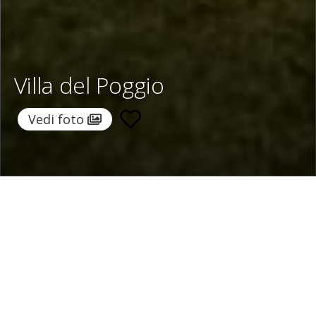
Villa del Poggio
Vedi foto
Home
/
Destinazioni
/
Italia
/
Toscana
/ Villa Del Poggio
Villa del Poggio
2.043 €
a notte
Da
Seleziona date
Richiedi info!