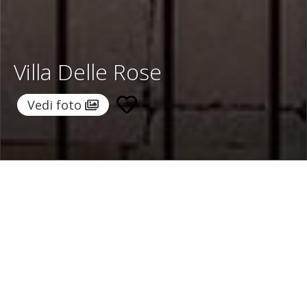
Villa Delle Rose
Vedi foto
Home
/
Destinazioni
/
Italia
/
Toscana
/ Villa Delle Rose
Villa Delle Rose
600 €
a notte
Da
Seleziona date
Richiedi info!
Serravalle Pistoiese, Toscana, Italia