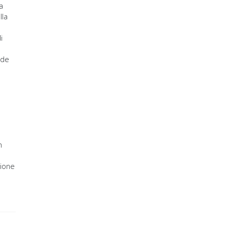
a
lla
i
ide
n
zione