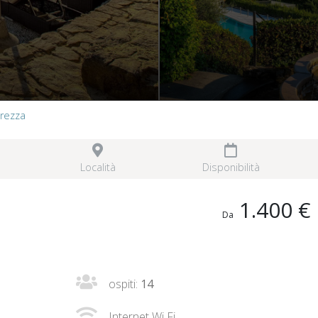
Brezza
Località
Disponibilità
1.400 €
Da
ospiti:
14
Internet Wi Fi