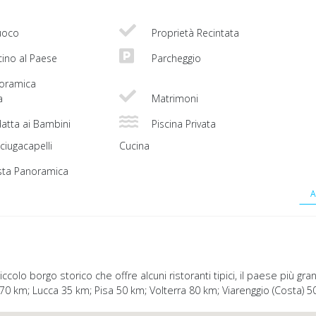
oco
Proprietà Recintata
cino al Paese
Parcheggio
noramica
a
Matrimoni
atta ai Bambini
Piscina Privata
ciugacapelli
Cucina
sta Panoramica
A
 piccolo borgo storico che offre alcuni ristoranti tipici, il paese più 
sta 70 km; Lucca 35 km; Pisa 50 km; Volterra 80 km; Viarenggio (Costa)