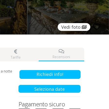
Vedi foto
Recensioni
Tariffe
a notte
Richiedi info!
Seleziona date
Pagamento sicuro