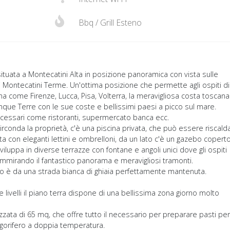
Bbq / Grill Esteno
, situata a Montecatini Alta in posizione panoramica con vista sulle
 di Montecatini Terme. Un'ottima posizione che permette agli ospiti di
na come Firenze, Lucca, Pisa, Volterra, la meravigliosa costa toscan
nque Terre con le sue coste e bellissimi paesi a picco sul mare.
i necessari come ristoranti, supermercato banca ecc.
circonda la proprietà, c'è una piscina privata, che può essere riscald
zata con eleganti lettini e ombrelloni, da un lato c'è un gazebo copert
 sviluppa in diverse terrazze con fontane e angoli unici dove gli ospiti
mmirando il fantastico panorama e meravigliosi tramonti.
sso è da una strada bianca di ghiaia perfettamente mantenuta.
e livelli il piano terra dispone di una bellissima zona giorno molto
ata di 65 mq, che offre tutto il necessario per preparare pasti per
rigorifero a doppia temperatura.