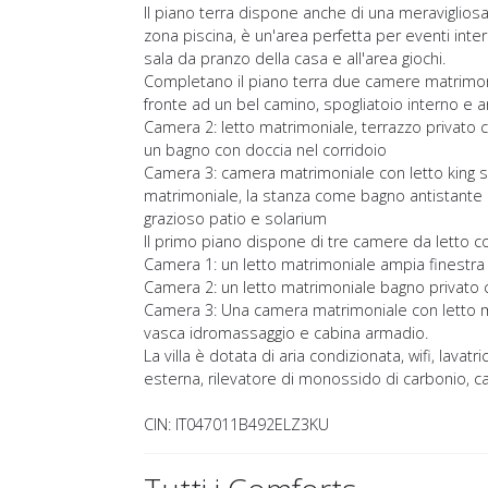
Il piano terra dispone anche di una meravigliosa 
zona piscina, è un'area perfetta per eventi inter
sala da pranzo della casa e all'area giochi.
Completano il piano terra due camere matrimoni
fronte ad un bel camino, spogliatoio interno e a
Camera 2: letto matrimoniale, terrazzo privato co
un bagno con doccia nel corridoio
Camera 3: camera matrimoniale con letto king s
matrimoniale, la stanza come bagno antistante 
grazioso patio e solarium
Il primo piano dispone di tre camere da letto c
Camera 1: un letto matrimoniale ampia finestra
Camera 2: un letto matrimoniale bagno privato 
Camera 3: Una camera matrimoniale con letto m
vasca idromassaggio e cabina armadio.
La villa è dotata di aria condizionata, wifi, lavatr
esterna, rilevatore di monossido di carbonio, c
CIN: IT047011B492ELZ3KU