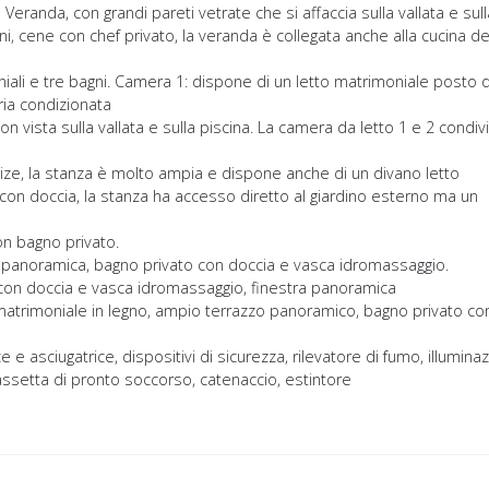
Veranda, con grandi pareti vetrate che si affaccia sulla vallata e sull
ni, cene con chef privato, la veranda è collegata anche alla cucina de
ali e tre bagni. Camera 1: dispone di un letto matrimoniale posto d
ria condizionata
n vista sulla vallata e sulla piscina. La camera da letto 1 e 2 condiv
ize, la stanza è molto ampia e dispone anche di un divano letto
con doccia, la stanza ha accesso diretto al giardino esterno ma un
on bagno privato.
 panoramica, bagno privato con doccia e vasca idromassaggio.
con doccia e vasca idromassaggio, finestra panoramica
atrimoniale in legno, ampio terrazzo panoramico, bagno privato co
ice e asciugatrice, dispositivi di sicurezza, rilevatore di fumo, illumina
assetta di pronto soccorso, catenaccio, estintore