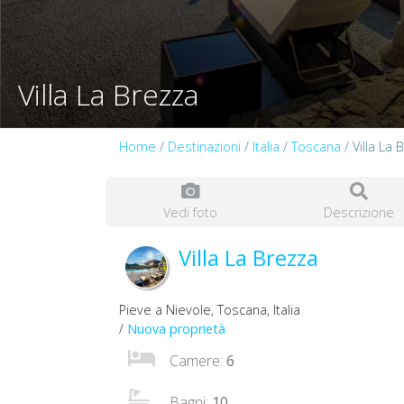
Villa La Brezza
Home
/
Destinazioni
/
Italia
/
Toscana
/ Villa La 
Vedi foto
Descrizione
Villa La Brezza
Pieve a Nievole, Toscana, Italia
/
Nuova proprietà
Camere:
6
Bagni:
10