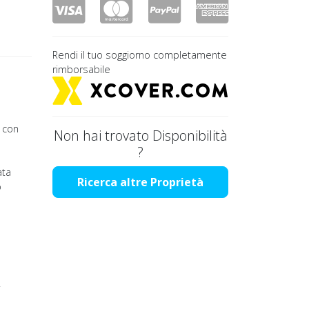
Rendi il tuo soggiorno completamente
rimborsabile
a con
Non hai trovato Disponibilità
?
ata
Ricerca altre Proprietà
o