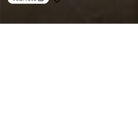
Home
/
Destinazioni
/
Italia
/
Toscana
/ Villa Michelangelo
Villa Michelangelo
830 €
a notte
Da
Seleziona date
Richiedi info!
Foiano della Chiana, Toscana, Italia
/
Nuova proprietà
Camere:
9
ospiti:
18
Bagni:
11