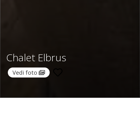
Chalet Elbrus
Vedi foto
Home
/
Destinazioni
/
Svizzera
/
Zermatt
/ Chalet Elbrus
Chalet Elbrus
Prezzo su richiesta