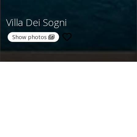
Villa Dei Sogni
Show photos
Home
/
Destinations
/
Italy
/
Lake Maggiore
/ Villa Dei Sogni
Villa Dei Sogni
2.100 €
per night
From
Select dates
Ask info!
Stresa, Lake Maggiore, Italy
/
New property