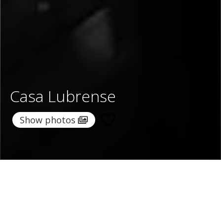
Casa Lubrense
Show photos
Home
/
Destinations
/
Italy
/
Sorrento Coast
/ Casa
Lubrense
Casa Lubrense