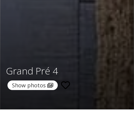
Grand Pré 4
Show photos
Home
/
Destinations
/
France
/
Val D Isere
/ Grand Pré 4
Grand Pré 4