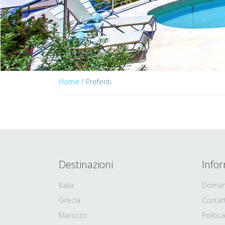
Home
/ Preferiti
Destinazioni
Infor
Italia
Domand
Grecia
Contatt
Marocco
Politic