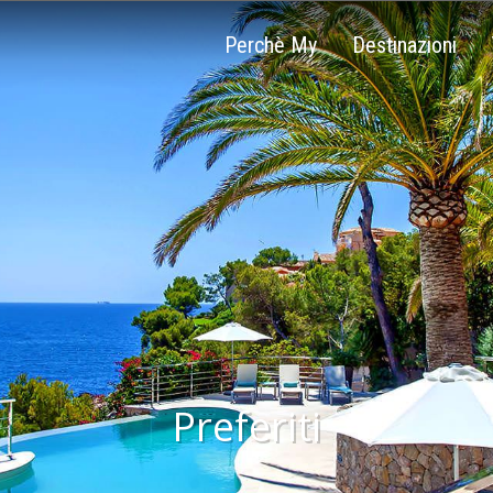
Perchè My
Destinazioni
Preferiti