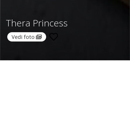
Thera Princess
Vedi foto
Home
/
Destinazioni
/
Grecia
/
Santorini
/ Thera Princess
Thera Princess
800 €
a notte
Da
Seleziona date
Richiedi info!
Fira, Santorini, Grecia
/
Nuova proprietà