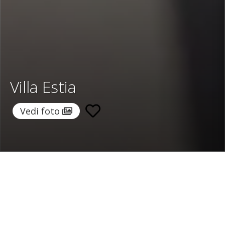
Villa Estia
Vedi foto
Home
/
Destinazioni
/
Grecia
/
Santorini
/ Villa Estia
Villa Estia
364 €
a notte
Da